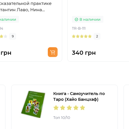
сказательной практике
тантин Лаво, Нина
ова)
наличии
В наличии
14
TR-B-111
9
2
 грн
340 грн
Книга - Самоучитель по
Таро (Хайо Банцхаф)
Топ 10/10