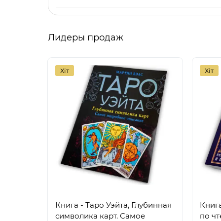
Лидеры продаж
Хіт
Хіт
Книга - Таро Уэйта, Глубинная
Книг
символика карт. Самое
по чт