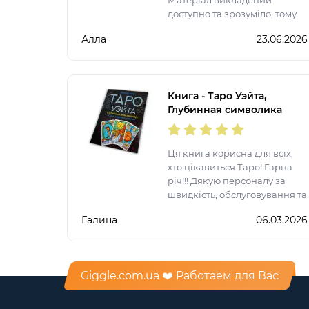
Матеріал викладений
доступно та зрозуміло, тому
навіть новачкам буде легко
Алла
23.06.2026
розібратися в основах
роботи з картами. Особливо
сподобалося, що в книзі
зібрані значення
Книга - Таро Уэйта,
Глубинная символика
карт. Самое подробное
описание (Мартин Вэлс)
Ця книга корисна для всіх,
хто цікавиться Таро! Гарна
річ!!! Дякую персоналу за
швидкість, обслуговування та
вихованість!! Буду
Галина
06.03.2026
обов’язково ще купувати у
вашому магазині!!!!
Giggle.com.ua ❤️ Работаем для Вас