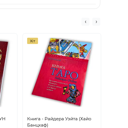
Хіт
Хіт
РУН
Книга - Райдера Уэйта (Хайо
Книга 
Банцхаф)
Амиры 