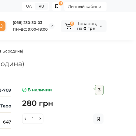
0
UA
RU
Личный кабинет
(068) 230-30-03
Tоваров,
0
на
0 грн
ПН–ВС: 9:00–18:00
на Бородина)
родина)
В наличии
3
B-709
280 грн
Таро
647