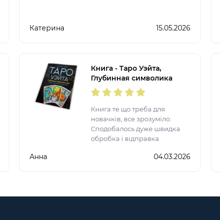
Катерина
15.05.2026
Книга - Таро Уэйта,
Глубинная символика
карт. Самое подробное
описание (Мартин Вэлс)
Книга те що треба для
новачків, все зрозуміло.
Сподобалось дуже швидка
обробка і відправка
Анна
04.03.2026