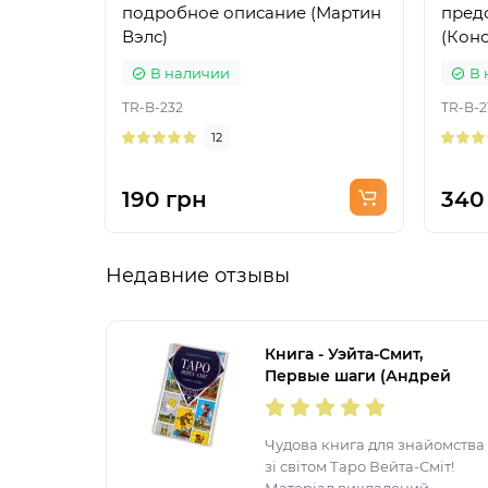
подробное описание (Мартин
пред
Вэлс)
(Конс
Фрол
В наличии
В 
TR-B-232
TR-B-2
12
190 грн
340
Недавние отзывы
Книга - Уэйта-Смит,
Первые шаги (Андрей
Костенко)
Чудова книга для знайомства
зі світом Таро Вейта-Сміт!