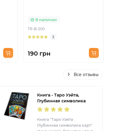
Eclipse
Nera)
В наличии
В на
TR-B-200
TR-B-408
2
190 грн
240 г
Все отзывы
Книга - Таро Уэйта,
Глубинная символика
карт. Самое подробное
описание (Мартин Вэлс)
Книга "Таро Уэйта .
Глубинная символика карт"