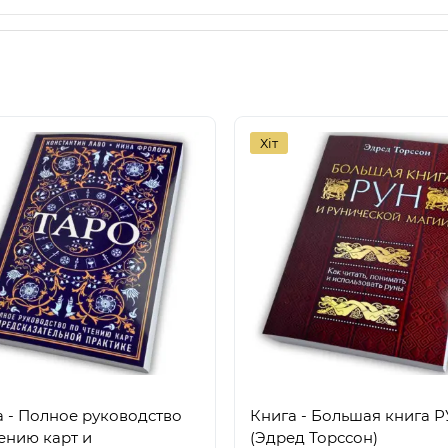
Хіт
а - Полное руководство
Книга - Большая книга 
ению карт и
(Эдред Торссон)