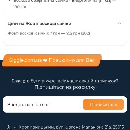
Воскова безфітільна свічка - Енергетична (14 см)
—
190 грн
Ціни на Жовті воскові свічки
Жовті воскові свічки: 7 грн — 452 грн (202)
Giggle.com.ua ❤️ Працюємо для Вас
Бажаєте бути в курсі всіх наших акцій та знижок?
Підпишіться на розсилку
Підписатись
м. Кропивницький, вул. Євгена Маланюка 21а, 25015