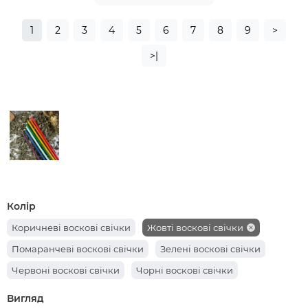
1
2
3
4
5
6
7
8
9
>
>|
Колір
Коричневі воскові свічки
Жовті воскові свічки
Помаранчеві воскові свічки
Зелені воскові свічки
Червоні воскові свічки
Чорні воскові свічки
Вигляд