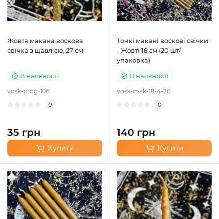
Жовта макана воскова
Тонкі макані воскові свічки
свічка з шавлією, 27 см
- Жовті 18 см (20 шт/
упаковка)
В наявності
В наявності
vosk-prog-106
vosk-mak-18-4-20
0
0
35 грн
140 грн
Купити
Купити