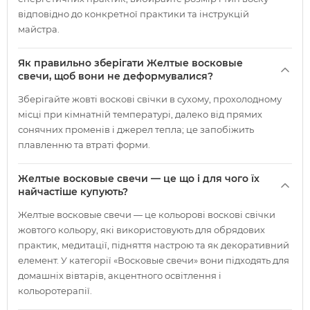
відповідно до конкретної практики та інструкцій
майстра.
Як правильно зберігати Желтые восковые
свечи, щоб вони не деформувалися?
Зберігайте жовті воскові свічки в сухому, прохолодному
місці при кімнатній температурі, далеко від прямих
сонячних променів і джерел тепла; це запобіжить
плавленню та втраті форми.
Желтые восковые свечи — це що і для чого їх
найчастіше купують?
Желтые восковые свечи — це кольорові воскові свічки
жовтого кольору, які використовують для обрядових
практик, медитації, підняття настрою та як декоративний
елемент. У категорії «Восковые свечи» вони підходять для
домашніх вівтарів, акцентного освітлення і
кольоротерапії.