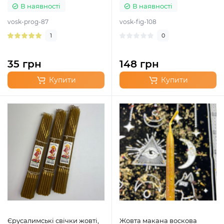
В наявності
В наявності
vosk-prog-87
vosk-fig-108
1
0
35 грн
148 грн
Купити
Купити
Єрусалимські свічки жовті,
Жовта макана воскова