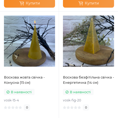
Купити
Купити
Воскова жовта свічка -
Воскова безфітільна свічка -
Конусна (15 см)
Енергетична (14 см)
В наявності
В наявності
vosk-15-4
vosk-fig-20
0
0