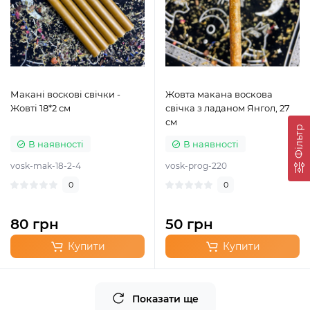
Макані воскові свічки -
Жовта макана воскова
Жовті 18*2 см
свічка з ладаном Янгол, 27
см
Фільтр
В наявності
В наявності
vosk-mak-18-2-4
vosk-prog-220
0
0
80 грн
50 грн
Купити
Купити
Показати ще