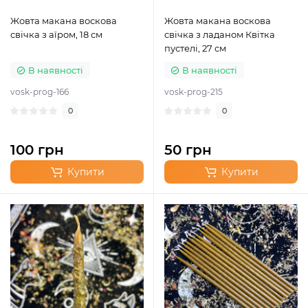
Жовта макана воскова
Жовта макана воскова
свічка з аїром, 18 см
свічка з ладаном Квітка
пустелі, 27 см
В наявності
В наявності
vosk-prog-166
vosk-prog-215
0
0
100 грн
50 грн
Купити
Купити