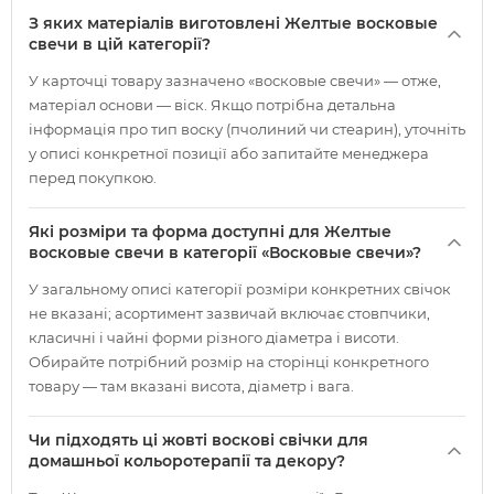
З яких матеріалів виготовлені Желтые восковые
свечи в цій категорії?
У карточці товару зазначено «восковые свечи» — отже,
матеріал основи — віск. Якщо потрібна детальна
інформація про тип воску (пчолиний чи стеарин), уточніть
у описі конкретної позиції або запитайте менеджера
перед покупкою.
Які розміри та форма доступні для Желтые
восковые свечи в категорії «Восковые свечи»?
У загальному описі категорії розміри конкретних свічок
не вказані; асортимент зазвичай включає стовпчики,
класичні і чайні форми різного діаметра і висоти.
Обирайте потрібний розмір на сторінці конкретного
товару — там вказані висота, діаметр і вага.
Чи підходять ці жовті воскові свічки для
домашньої кольоротерапії та декору?