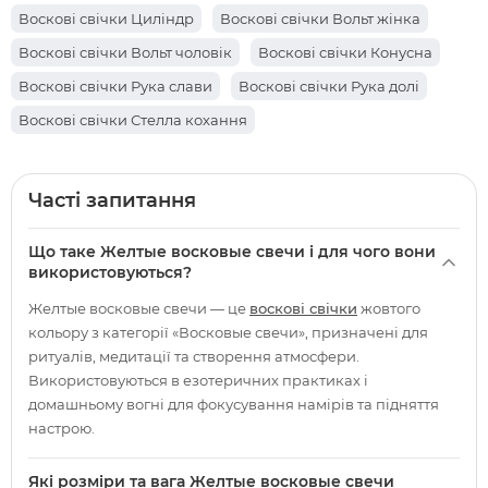
Воскові свічки Циліндр
Воскові свічки Вольт жінка
Воскові свічки Вольт чоловік
Воскові свічки Конусна
Воскові свічки Рука слави
Воскові свічки Рука долі
Воскові свічки Стелла кохання
Часті запитання
Що таке Желтые восковые свечи і для чого вони
використовуються?
Желтые восковые свечи — це
воскові свічки
жовтого
кольору з категорії «Восковые свечи», призначені для
ритуалів, медитації та створення атмосфери.
Використовуються в езотеричних практиках і
домашньому вогні для фокусування намірів та підняття
настрою.
Які розміри та вага Желтые восковые свечи