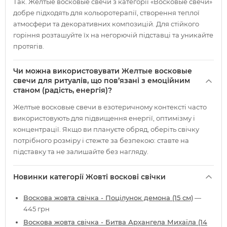
Так. Желтые восковые свечи з категорії «Восковые свечи»
добре підходять для кольоротерапії, створення теплої
атмосфери та декоративних композицій. Для стійкого
горіння розташуйте їх на негорючій підставці та уникайте
протягів.
Чи можна використовувати Желтые восковые
свечи для ритуалів, що пов’язані з емоційним
станом (радість, енергія)?
Желтые восковые свечи в езотеричному контексті часто
використовують для підвищення енергії, оптимізму і
концентрації. Якщо ви плануєте обряд, оберіть свічку
потрібного розміру і стежте за безпекою: ставте на
підставку та не залишайте без нагляду.
Новинки категорії Жовті воскові свічки
Воскова жовта свічка - Поцілунок демона (15 см)
—
445 грн
Воскова жовта свічка - Битва Архангела Михаїла (14