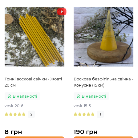
Тонкі воскові свічки - Жовті
Воскова безфітільна свічка -
20 см
Конусна (15 см)
В наявності
В наявності
vosk-20-6
vosk-15-5
2
1
8 грн
190 грн