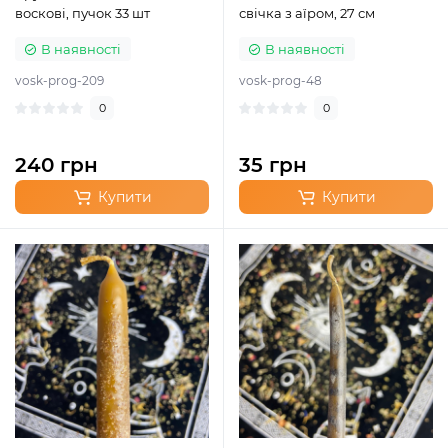
воскові, пучок 33 шт
свічка з аїром, 27 см
В наявності
В наявності
vosk-prog-209
vosk-prog-48
0
0
240 грн
35 грн
Купити
Купити