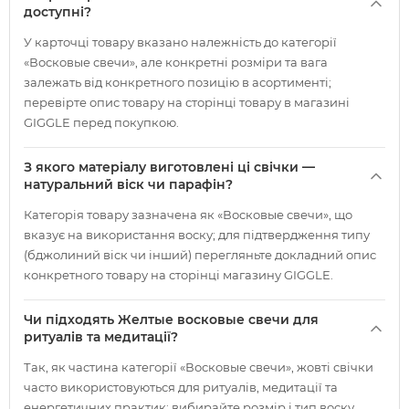
доступні?
У карточці товару вказано належність до категорії
«Восковые свечи», але конкретні розміри та вага
залежать від конкретного позицію в асортименті;
перевірте опис товару на сторінці товару в магазині
GIGGLE перед покупкою.
З якого матеріалу виготовлені ці свічки —
натуральний віск чи парафін?
Категорія товару зазначена як «Восковые свечи», що
вказує на використання воску; для підтвердження типу
(бджолиний віск чи інший) перегляньте докладний опис
конкретного товару на сторінці магазину GIGGLE.
Чи підходять Желтые восковые свечи для
ритуалів та медитації?
Так, як частина категорії «Восковые свечи», жовті свічки
часто використовуються для ритуалів, медитації та
енергетичних практик; вибирайте розмір і тип воску