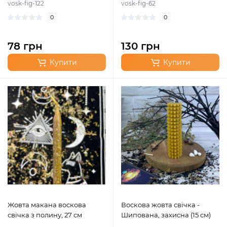
vosk-fig-122
vosk-fig-62
0
0
78 грн
130 грн
Купити
Купити
Жовта макана воскова
Воскова жовта свічка -
свічка з полину, 27 см
Шипована, захисна (15 см)