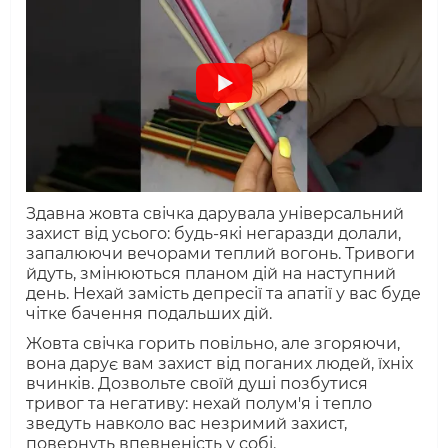
Здавна жовта свічка дарувала універсальний
захист від усього: будь-які негаразди долали,
запалюючи вечорами теплий вогонь. Тривоги
йдуть, змінюються планом дій на наступний
день. Нехай замість депресії та апатії у вас буде
чітке бачення подальших дій.
Жовта свічка горить повільно, але згоряючи,
вона дарує вам захист від поганих людей, їхніх
вчинків. Дозвольте своїй душі позбутися
тривог та негативу: нехай полум'я і тепло
зведуть навколо вас незримий захист,
повернуть впевненість у собі.