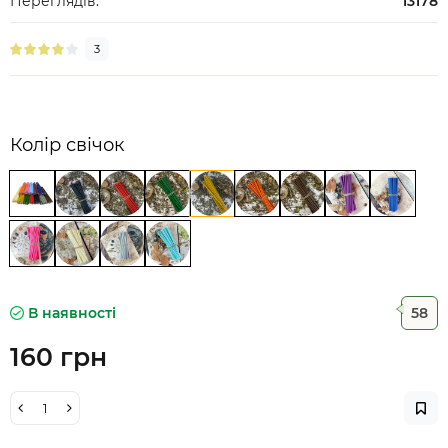
Переглядів:
13178
3
Колір свічок
В наявності
58
160 грн