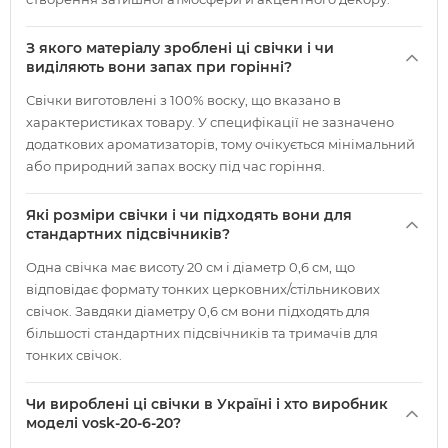
З якого матеріалу зроблені ці свічки і чи
виділяють вони запах при горінні?
Свічки виготовлені з 100% воску, що вказано в
характеристиках товару. У специфікації не зазначено
додаткових ароматизаторів, тому очікується мінімальний
або природний запах воску під час горіння.
Які розміри свічки і чи підходять вони для
стандартних підсвічників?
Одна свічка має висоту 20 см і діаметр 0,6 см, що
відповідає формату тонких церковних/стільникових
свічок. Завдяки діаметру 0,6 см вони підходять для
більшості стандартних підсвічників та тримачів для
тонких свічок.
Чи вироблені ці свічки в Україні і хто виробник
моделі vosk-20-6-20?