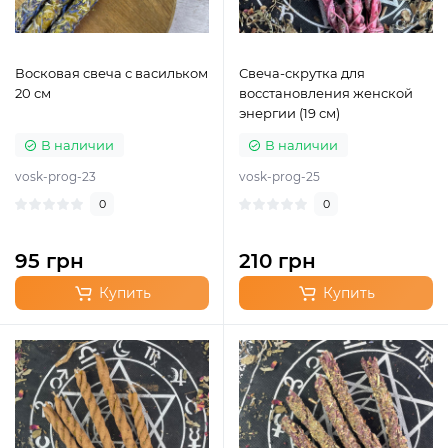
Восковая свеча с васильком
Свеча-скрутка для
20 см
восстановления женской
энергии (19 см)
В наличии
В наличии
vosk-prog-23
vosk-prog-25
0
0
95 грн
210 грн
Купить
Купить