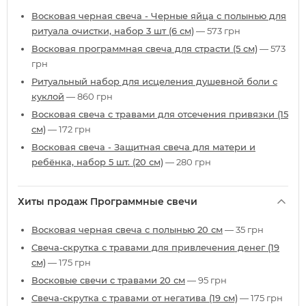
Восковая черная свеча - Черные яйца с полынью для
ритуала очистки, набор 3 шт (6 см)
— 573 грн
Восковая программная свеча для страсти (5 см)
— 573
грн
Ритуальный набор для исцеления душевной боли с
куклой
— 860 грн
Восковая свеча с травами для отсечения привязки (15
см)
— 172 грн
Восковая свеча - Защитная свеча для матери и
ребёнка, набор 5 шт. (20 см)
— 280 грн
Хиты продаж Программные свечи
Восковая черная свеча с полынью 20 см
— 35 грн
Свеча-скрутка с травами для привлечения денег (19
см)
— 175 грн
Восковые свечи с травами 20 см
— 95 грн
Свеча-скрутка с травами от негатива (19 см)
— 175 грн