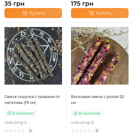
35 грн
175 грн
Купить
Купить
Свеча-скрутка с травами от
Восковая свеча с розой 20
негатива (19 см)
см
В наличии
В наличии
vosk-prog-4
vosk-prog-21
0
0