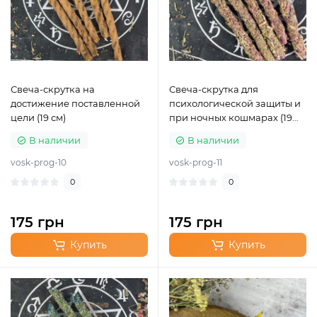
Свеча-скрутка на
Свеча-скрутка для
достижение поставленной
психологической защиты и
цели (19 см)
при ночных кошмарах (19
см)
В наличии
В наличии
vosk-prog-10
vosk-prog-11
0
0
175 грн
175 грн
Купить
Купить