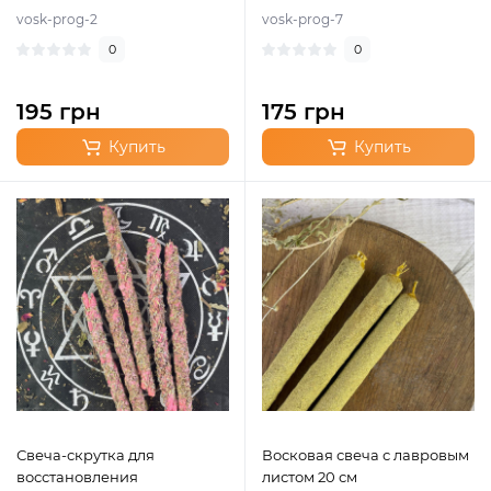
vosk-prog-2
vosk-prog-7
0
0
195 грн
175 грн
Купить
Купить
Свеча-скрутка для
Восковая свеча с лавровым
восстановления
листом 20 см