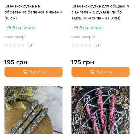
Свеча-скрутка на
Свеча-скрутка для общения
обретения баланса в жизни
с ангелами, духами либо
(19 см)
высшими силами (19 см)
В наличии
В наличии
vosk-prog-1
vosk-prog-12
0
0
195 грн
175 грн
Купить
Купить