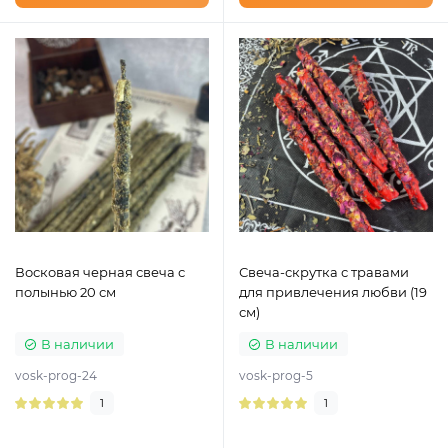
Восковая черная свеча с
Свеча-скрутка с травами
полынью 20 см
для привлечения любви (19
см)
В наличии
В наличии
vosk-prog-24
vosk-prog-5
1
1