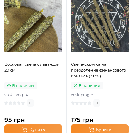
Восковая свеча с лавандой
Свеча-скрутка на
20 см
преодоление финансового
кризиса (19 см)
В наличии
В наличии
vosk-prog-14
vosk-prog-8
0
0
95 грн
175 грн
Купить
Купить