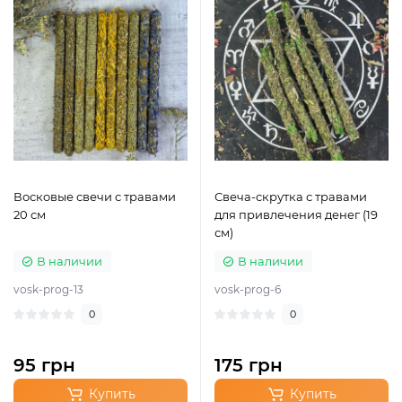
Восковые свечи с травами
Свеча-скрутка с травами
20 см
для привлечения денег (19
см)
В наличии
В наличии
vosk-prog-13
vosk-prog-6
0
0
95 грн
175 грн
Купить
Купить