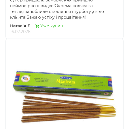
супер,придбала!Замовлення прийшло
неймовірно швидко!Окрема подяка за
тепле,шанобливе ставлення і турботу ,як до
клієнта!Бажаю успіху і процвітання!
Наталія Л.
Уже купил
16.02.2026