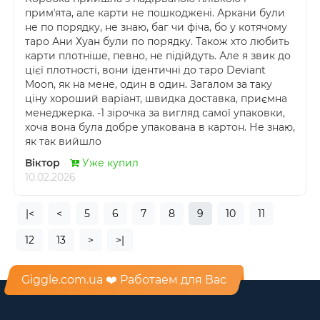
примʼята, але карти не пошкоджені. Аркани були
не по порядку, не знаю, баг чи фіча, бо у котячому
таро Ани Хуан були по порядку. Також хто любить
карти плотніше, певно, не підійдуть. Але я звик до
цієї плотності, вони ідентичні до таро Deviant
Moon, як на мене, один в один. Загалом за таку
ціну хороший варіант, швидка доставка, приємна
менеджерка. -1 зірочка за вигляд самої упаковки,
хоча вона була добре упакована в картон. Не знаю,
як так вийшло
Віктор
Уже купил
10.02.2026
|<
<
5
6
7
8
9
10
11
12
13
>
>|
Giggle.com.ua ❤️ Работаем для Вас