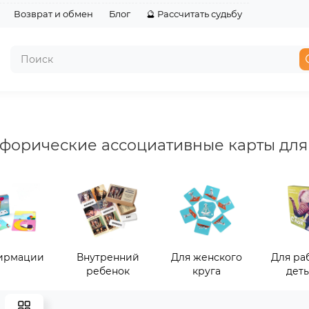
Возврат и обмен
Блог
🔮 Рассчитать судьбу
форические ассоциативные карты для
ирмации
Внутренний
Для женского
Для ра
ребенок
круга
дет