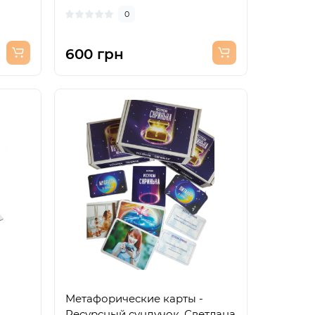
0
600 грн
Метафорические карты -
Ресурсный сундучок, Светлана