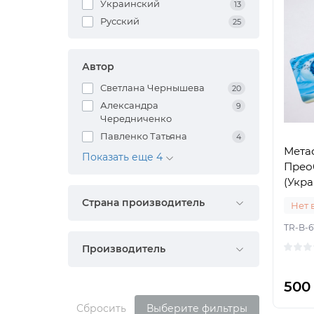
Украинский
13
Русский
25
Автор
Светлана Чернышева
20
Александра
9
Чередниченко
Павленко Татьяна
4
Мета
Показать еще 4
Прео
(Укра
Страна производитель
Нет 
TR-B-6
Производитель
500
Сбросить
Выберите фильтры