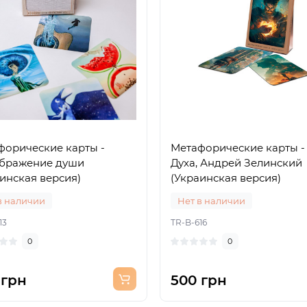
форические карты -
Метафорические карты -
бражение души
Духа, Андрей Зелинский
инская версия)
(Украинская версия)
в наличии
Нет в наличии
13
TR-B-616
0
0
 грн
500 грн