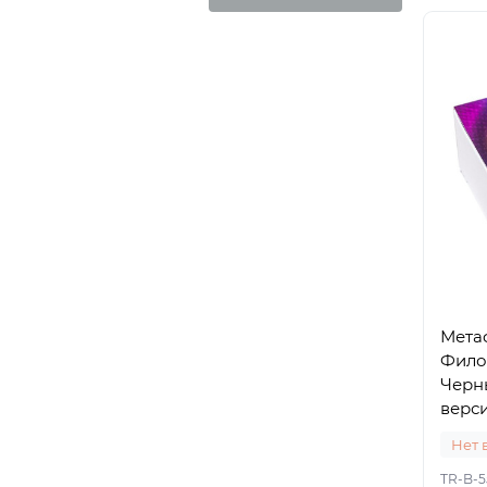
Мета
Фило
Черн
верси
Нет 
TR-B-5