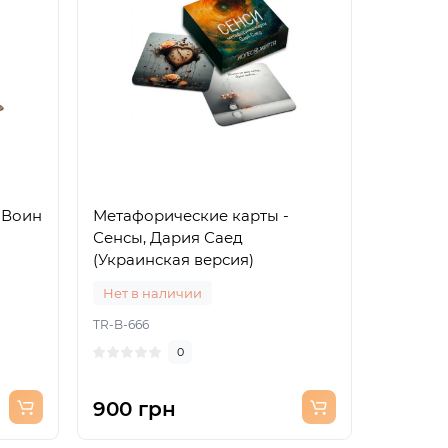
 Воин
Метафорические карты -
Сенсы, Дария Саед
(Украинская версия)
Нет в наличии
TR-B-666
0
900 грн