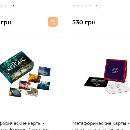
0
0
 грн
530 грн
форические карты -
Метафорические карты -
 на Кризис, Светлана
Пульс правды (Русская