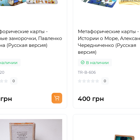
форические карты -
Метафорические карты -
ные заморочки, Павленко
Истории о Море, Алекса
на (Русская версия)
Чередниченко (Русская
версия)
наличии
В наличии
20
TR-B-606
0
0
 грн
400 грн