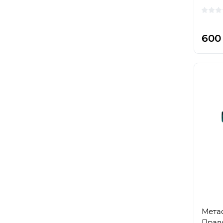
600
Мета
Право