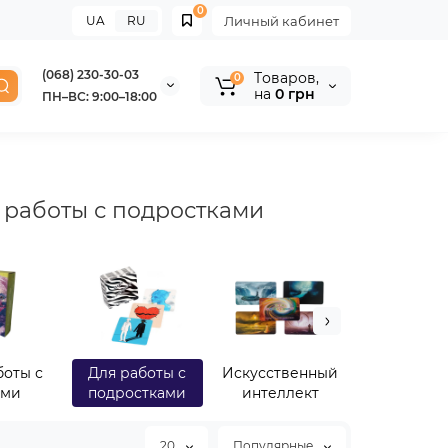
0
UA
RU
Личный кабинет
(068) 230-30-03
Tоваров,
0
на
0 грн
ПН–ВС: 9:00–18:00
 работы с подростками
боты с
Для работы с
Искусственный
Коучинго
ьми
подростками
интеллект
20
Популярные