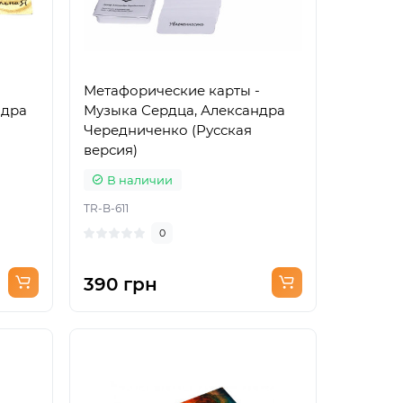
Метафорические карты -
ндра
Музыка Сердца, Александра
Чередниченко (Русская
версия)
В наличии
TR-B-611
0
390 грн