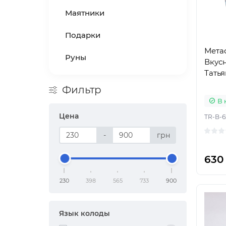
Маятники
Подарки
Мета
Руны
Вкус
Татья
Фильтр
В 
Цена
TR-B-6
-
грн
630
230
398
565
733
900
Язык колоды