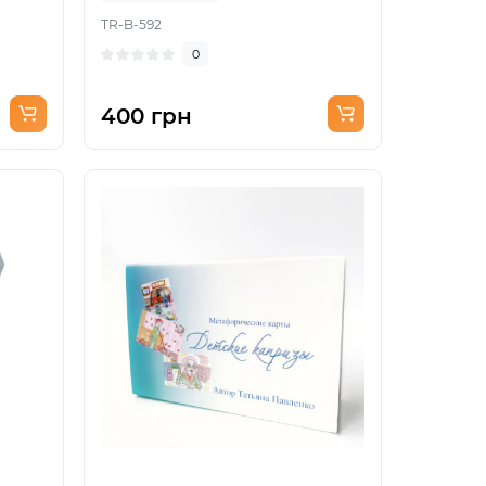
TR-B-592
0
400 грн