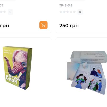
59
TR-B-618
0
0
 грн
250 грн