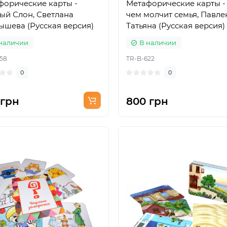
форические карты -
Метафорические карты -
ый Слон, Светлана
чем молчит семья, Павле
ышева (Русская версия)
Татьяна (Русская версия)
наличии
В наличии
58
TR-B-622
0
0
 грн
800 грн