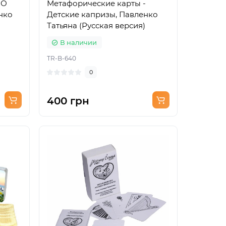
 О
Метафорические карты -
нко
Детские капризы, Павленко
Татьяна (Русская версия)
В наличии
TR-B-640
0
400 грн