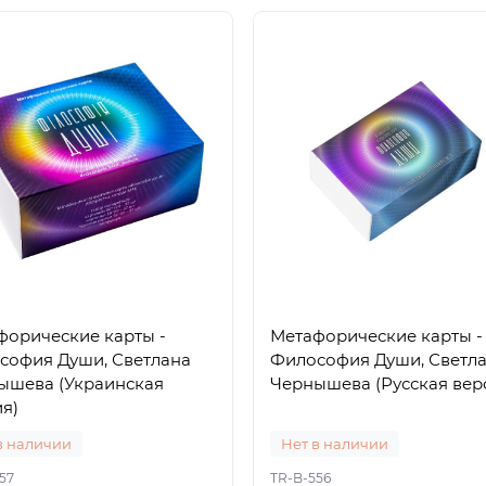
форические карты -
Метафорические карты -
софия Души, Светлана
Философия Души, Светл
ышева (Украинская
Чернышева (Русская вер
я)
в наличии
Нет в наличии
57
TR-B-556