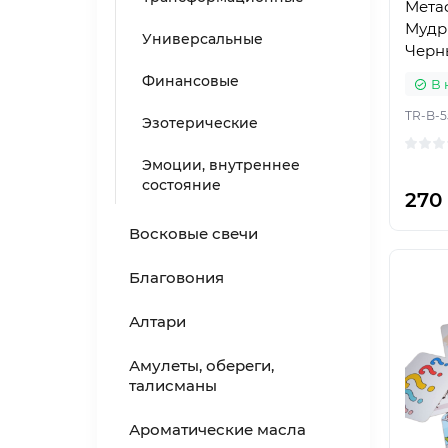
Мета
Мудр
Универсальные
Черн
Финансовые
В 
TR-B-5
Эзотерические
Эмоции, внутреннее
состояние
270
Восковые свечи
Благовония
Алтари
Амулеты, обереги,
талисманы
Ароматические масла