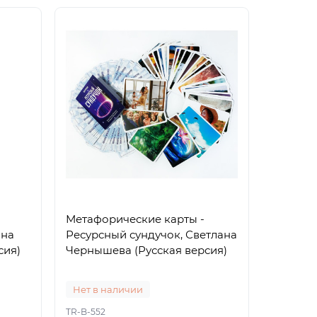
Метафорические карты -
ана
Ресурсный сундучок, Светлана
сия)
Чернышева (Русская версия)
Нет в наличии
TR-B-552