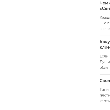
Чем 
«Сен
Кажда
— о п
значе
Каку
клие
Если 
Души»
облег
Скол
Типич
плотн
карты