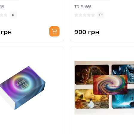
09
TR-B-666
0
0
 грн
900 грн