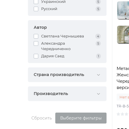
Украинский
5
Русский
5
Автор
Светлана Чернышева
4
Александра
5
Чередниченко
Дария Саед
1
Мета
Женс
Страна производитель
Чере
верси
Производитель
Нет 
TR-B-5
Сбросить
Выберите фильтры