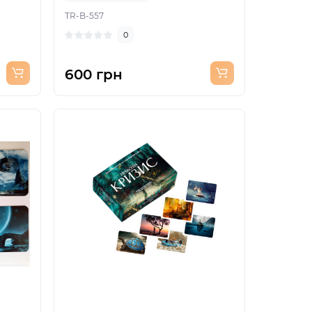
TR-B-557
0
600 грн