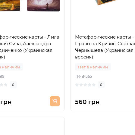
форические карты - Лила
Метафорические карты -
кая Сила, Александра
Право на Кризис, Светла
дниченко (Украинская
Чернышева (Украинская
я)
версия)
в наличии
Нет в наличии
89
TR-B-565
0
0
 грн
560 грн