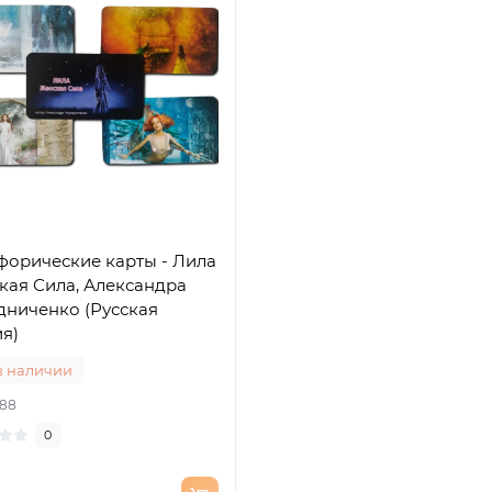
форические карты - Лила
кая Сила, Александра
дниченко (Русская
я)
в наличии
88
0