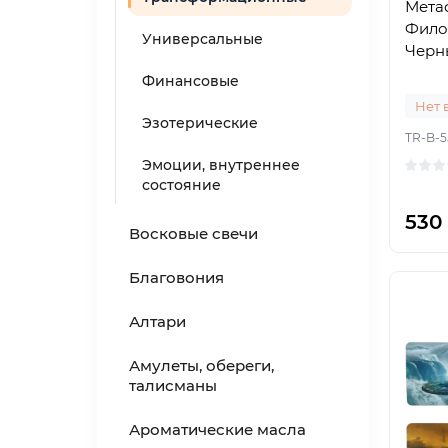
Мета
Фило
Универсальные
Черн
Финансовые
Нет 
Эзотерические
TR-B-5
Эмоции, внутреннее
состояние
530
Восковые свечи
Благовония
Алтари
Амулеты, обереги,
талисманы
Ароматические масла