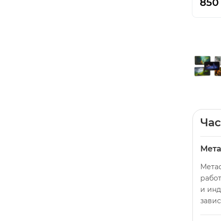
850
Час
Мета
Мета
работ
и инд
завис