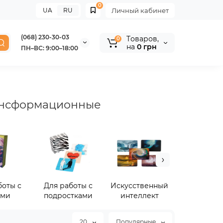
0
UA
RU
Личный кабинет
(068) 230-30-03
Tоваров,
0
на
0 грн
ПН–ВС: 9:00–18:00
ансформационные
боты с
Для работы с
Искусственный
Коучинго
ьми
подростками
интеллект
20
Популярные