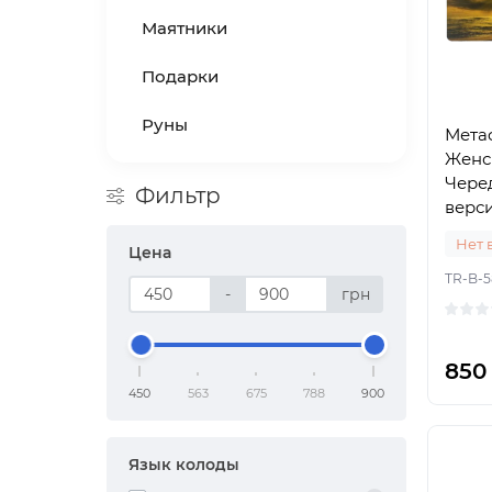
Маятники
Подарки
Руны
Мета
Женс
Чере
Фильтр
верси
Нет 
Цена
TR-B-5
-
грн
850
450
563
675
788
900
Язык колоды