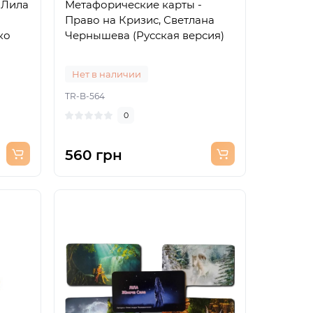
 Лила
Метафорические карты -
Право на Кризис, Светлана
ко
Чернышева (Русская версия)
Нет в наличии
TR-B-564
0
560 грн