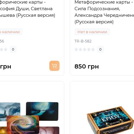
форические карты -
Метафорические карты -
софия Души, Светлана
Сила Подсознания,
ышева (Русская версия)
Александра Чередничен
(Русская версия)
в наличии
Нет в наличии
56
TR-B-582
0
0
 грн
850 грн