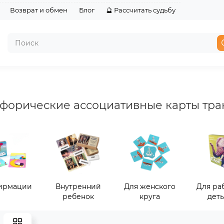
Возврат и обмен
Блог
🔮 Рассчитать судьбу
форические ассоциативные карты тр
ирмации
Внутренний
Для женского
Для ра
ребенок
круга
дет