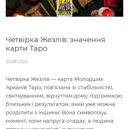
ні»?
7.4.
Чи означає перевернута Четвірка
Жезлів розрив?
7.5.
Яка головна порада Четвірки Жезлів?
8.
Продовжити вивчення Таро
Четвірка Жезлів: значення
9.
Висновок
карти Таро
20.08.2024
Четвірка Жезлів — карта Молодших
Арканів Таро, пов’язана зі стабільністю,
святкуванням, відчуттям дому, підтримкою
близьких і результатом, який уже можна
розділити з іншими. Вона символізує
момент, коли напруга спадає, а людина