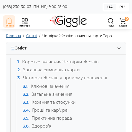
(068) 230-30-03
ПН–НД: 9:00–18:00
UA
RU
0
Головна
Категорії
Пошук
Кошик
Головна
Статті
Четвірка Жезлів: значення карти Таро
Зміст
1.
Коротке значення Четвірки Жезлів
2.
Загальна символіка карти
3.
Четвірка Жезлів у прямому положенні
3.1.
Ключові значення
3.2.
Загальне значення
3.3.
Кохання та стосунки
3.4.
Гроші та кар’єра
3.5.
Практична порада
3.6.
Здоров’я