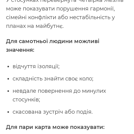
У стосунках перевернута Четвірка Жезлів
може показувати порушення гармонії,
сімейні конфлікти або нестабільність у
планах на майбутнє.
Для самотньої людини можливі
значення:
відчуття ізоляції;
складність знайти своє коло;
невдале повернення до минулих
стосунків;
скасована зустріч або подія.
Для пари карта може показувати: