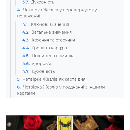
3.7.
Духовність
4.
Четвірка Жезлів у перевернутому
положенні
4.1.
Ключові значення
4.2.
Загальне значення
4.3.
Кохання та стосунки
4.4.
Гроші та кар’єра
4.5.
Поширена помилка
4.6.
Здоров’я
4.7.
Духовність
5.
Четвірка Жезлів як карта дня
6.
Четвірка Жезлів у поєднанні з іншими
картами
7.
Відповіді на поширені запитання
7.1.
Що означає Четвірка Жезлів у Таро?
7.2.
Чи означає Четвірка Жезлів весілля?
7.3.
Що означає карта у відповіді «так або