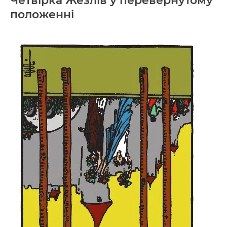
Четвірка Жезлів у перевернутому
положенні