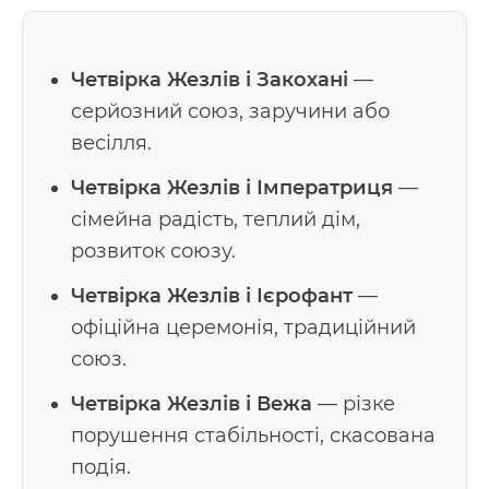
Четвірка Жезлів і Закохані
—
серйозний союз, заручини або
весілля.
Четвірка Жезлів і Імператриця
—
сімейна радість, теплий дім,
розвиток союзу.
Четвірка Жезлів і Ієрофант
—
офіційна церемонія, традиційний
союз.
Четвірка Жезлів і Вежа
— різке
порушення стабільності, скасована
подія.