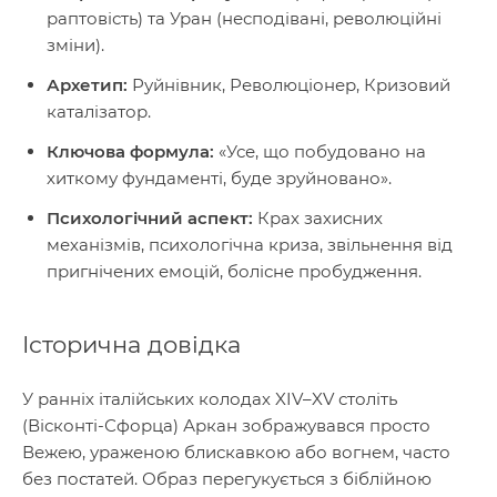
раптовість) та Уран (несподівані, революційні
зміни).
Архетип:
Руйнівник, Революціонер, Кризовий
каталізатор.
Ключова формула:
«Усе, що побудовано на
хиткому фундаменті, буде зруйновано».
Психологічний аспект:
Крах захисних
механізмів, психологічна криза, звільнення від
пригнічених емоцій, болісне пробудження.
Історична довідка
У ранніх італійських колодах XIV–XV століть
(Вісконті-Сфорца) Аркан зображувався просто
Вежею, ураженою блискавкою або вогнем, часто
без постатей. Образ перегукується з біблійною