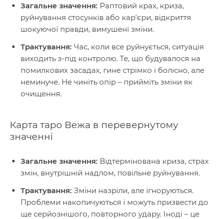
Загальне значення:
Раптовий крах, криза,
руйнування стосунків або кар'єри, відкриття
шокуючої правди, вимушені зміни.
Трактування:
Час, коли все руйнується, ситуація
виходить з-під контролю. Те, що будувалося на
помилкових засадах, гине стрімко і болісно, але
неминуче. Не чиніть опір – прийміть зміни як
очищення.
Карта таро Вежа в перевернутому
значенні
Загальне значення:
Відтермінована криза, страх
змін, внутрішній надлом, повільне руйнування.
Трактування:
Зміни назріли, але ігноруються.
Проблеми накопичуються і можуть призвести до
ще серйознішого, повторного удару. Іноді – це