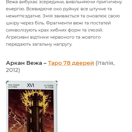
Вежа вибухає зсередини, вивільняючи пригнічену
енергію. Всевидюче око руйнує все штучне та
нежиттєздатне. Змія звивається та оновлює свою
шкіру через біль. Фрагменти вежі та постатей
символізують крах хибних форм та ілюзій.
Агресивні відтінки червоного та жовтого
передають загальну напругу.
Аркан Вежа –
Таро 78 дверей
(Італія,
2012)