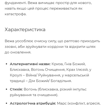
фундаменті. Вежа вичищає простір для нового,
навіть якщо цей процес переживається як
катастрофа.
Характеристика
Вежа уособлює очисну силу, що раптово приходить
ззовні, аби зруйнувати кордони та відкрити шлях
до оновлення.
Альтернативні назви:
Криза, Гнів Божий,
Блискавка, Вогонь Очищення, Крах Ілюзій, у
Кроулі – Війна/ Руйнування, у марсельській
традиції – Дім Божий/ Богадільня.
Стихія:
Вогонь (блискавка, різкий імпульс
руйнування та очищення).
Астрологічна атрибуція:
Марс (конфлікт, агресія,