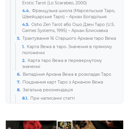
Erotic Tarot (Lo Scarabeo, 2000)
4.4.
Французька школа (Марсельське Таро,
Швейцарське Таро) – Аркан Богадільня
4.5.
Osho Zen Tarot або Ошо Дзен Таро (U.S.
Games Systems, 1995) – Аркан Блискавка
5.
Трактування 16 Старшого Аркана таро Вежа
1.
Карта Вежа в таро. Значення в прямому
положенні
2.
Карта таро Вежа в перевернутому
значенні
6.
Випадіння Аркана Вежа в розкладах Таро
7.
Поєднання карт Таро з Арканом Вежа
8.
Загальна рекомендація
8.1.
При написанні статті
використовувалися: