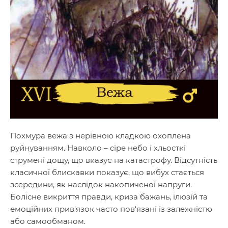
Похмура вежа з нерівною кладкою охоплена
руйнуванням. Навколо – сіре небо і хльосткі
струмені дощу, що вказує на катастрофу. Відсутність
класичної блискавки показує, що вибух стається
зсередини, як наслідок накопиченої напруги.
Болісне викриття правди, криза бажань, ілюзій та
емоційних прив'язок часто пов'язані із залежністю
або самообманом.