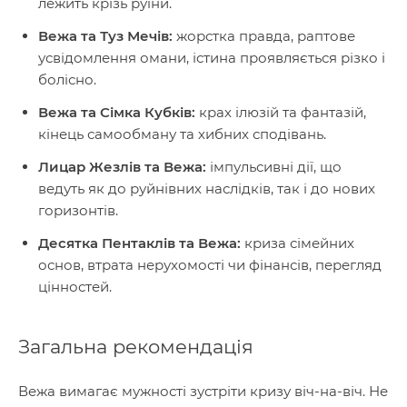
лежить крізь руїни.
Вежа та Туз Мечів:
жорстка правда, раптове
усвідомлення омани, істина проявляється різко і
болісно.
Вежа та Сімка Кубків:
крах ілюзій та фантазій,
кінець самообману та хибних сподівань.
Лицар Жезлів та Вежа:
імпульсивні дії, що
ведуть як до руйнівних наслідків, так і до нових
горизонтів.
Десятка Пентаклів та Вежа:
криза сімейних
основ, втрата нерухомості чи фінансів, перегляд
цінностей.
Загальна рекомендація
Вежа вимагає мужності зустріти кризу віч-на-віч. Не