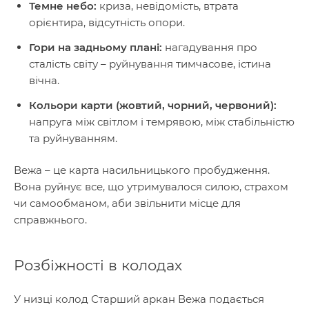
Темне небо:
криза, невідомість, втрата
орієнтира, відсутність опори.
Гори на задньому плані:
нагадування про
сталість світу – руйнування тимчасове, істина
вічна.
Кольори карти (жовтий, чорний, червоний):
напруга між світлом і темрявою, між стабільністю
та руйнуванням.
Вежа – це карта насильницького пробудження.
Вона руйнує все, що утримувалося силою, страхом
чи самообманом, аби звільнити місце для
справжнього.
Розбіжності в колодах
У низці колод Старший аркан Вежа подається