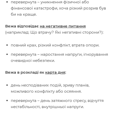
перевернута – уникнення фізичної або
фінансової катастрофи, хоча різкий розрив був
би на краще.
Вежа відповідає
на негативне питання
(наприклад: Що втрачу? Які негативні сторони?):
повний крах, різкий конфлікт, втрата опори.
перевернута – наростання напруги, ігнорування
очевидної небезпеки.
Вежа в розкладі як
карта дня
:
день несподіваних подій, зриву планів,
можливого конфлікту або осяяння.
перевернута – день затяжного стресу, відчуття
нестабільності, внутрішньої напруги.