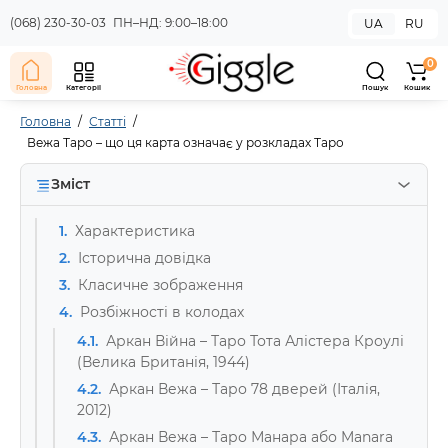
(068) 230-30-03
ПН–НД: 9:00–18:00
UA
RU
0
Головна
Категорії
Пошук
Кошик
Головна
Статті
Вежа Таро – що ця карта означає у розкладах Таро
Зміст
1.
Характеристика
2.
Історична довідка
3.
Класичне зображення
4.
Розбіжності в колодах
4.1.
Аркан Війна – Таро Тота Алістера Кроулі
(Велика Британія, 1944)
4.2.
Аркан Вежа – Таро 78 дверей (Італія,
2012)
4.3.
Аркан Вежа – Таро Манара або Manara