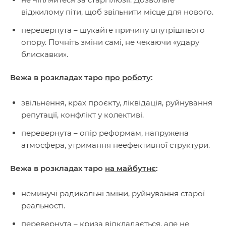
віджилому піти, щоб звільнити місце для нового.
перевернута – шукайте причину внутрішнього
опору. Почніть зміни самі, не чекаючи «удару
блискавки».
Вежа в розкладах таро
про роботу
:
звільнення, крах проєкту, ліквідація, руйнування
репутації, конфлікт у колективі.
перевернута – опір реформам, напружена
атмосфера, утримання неефективної структури.
Вежа в розкладах таро
на майбутнє
:
неминучі радикальні зміни, руйнування старої
реальності.
перевернута – криза відкладається, але не