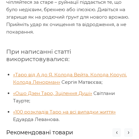
чіпляйтеся за старе – руйнації піддається те, що
було недієвим, брехнею або ілюзією. Дивіться на
згарище як на родючий ґрунт для нового врожаю.
Прийміть удар як очищення та відродження, а не
покарання.
При написанні статті
використовувалися:
«Таро від А до Я. Колода Вейта. Колода Кроулі.
Колода Ленорман»
Сергія Матвєєва;
«Ошо Дзен Таро, Зцілення Душі»
Світлани
Таурте;
«100 розкладів Таро на всі випадки життя»
Едуарда Леванова.
Рекомендовані товари