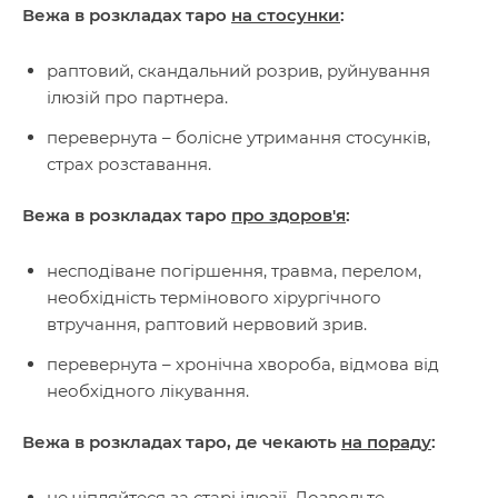
Вежа в розкладах таро
на стосунки
:
раптовий, скандальний розрив, руйнування
ілюзій про партнера.
перевернута – болісне утримання стосунків,
страх розставання.
Вежа в розкладах таро
про здоров'я
:
несподіване погіршення, травма, перелом,
необхідність термінового хірургічного
втручання, раптовий нервовий зрив.
перевернута – хронічна хвороба, відмова від
необхідного лікування.
Вежа в розкладах таро, де чекають
на пораду
:
не чіпляйтеся за старі ілюзії. Дозвольте