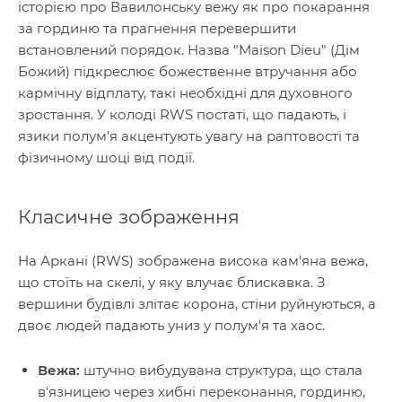
історією про Вавилонську вежу як про покарання
за гординю та прагнення перевершити
встановлений порядок. Назва "Maison Dieu" (Дім
Божий) підкреслює божественне втручання або
кармічну відплату, такі необхідні для духовного
зростання. У колоді RWS постаті, що падають, і
язики полум'я акцентують увагу на раптовості та
фізичному шоці від події.
Класичне зображення
На Аркані (RWS) зображена висока кам'яна вежа,
що стоїть на скелі, у яку влучає блискавка. З
вершини будівлі злітає корона, стіни руйнуються, а
двоє людей падають униз у полум'я та хаос.
Вежа:
штучно вибудувана структура, що стала
в'язницею через хибні переконання, гординю,