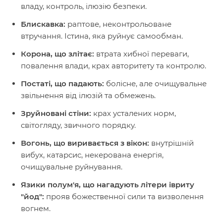
владу, контроль, ілюзію безпеки.
Блискавка:
раптове, неконтрольоване
втручання. Істина, яка руйнує самообман.
Корона, що злітає:
втрата хибної переваги,
повалення влади, крах авторитету та контролю.
Постаті, що падають:
болісне, але очищувальне
звільнення від ілюзій та обмежень.
Зруйновані стіни:
крах усталених норм,
світогляду, звичного порядку.
Вогонь, що виривається з вікон:
внутрішній
вибух, катарсис, некерована енергія,
очищувальне руйнування.
Язики полум'я, що нагадують літери івриту
"йод":
прояв божественної сили та визволення
вогнем.